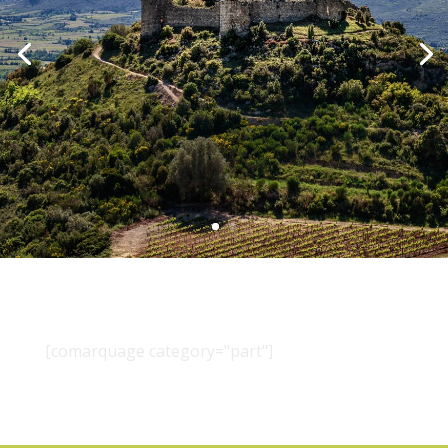
[comarquage category="part"]