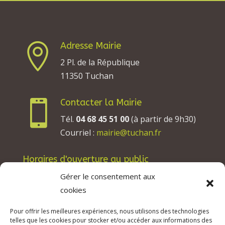
Adresse Mairie

2 Pl. de la République
11350 Tuchan
Contacter la Mairie

Tél.
04 68 45 51 00
(à partir de 9h30)
Courriel :
mairie@tuchan.fr
Horaires d'ouverture au public
Les lundis, mardis et jeudis : de 8h à 12h et de
Gérer le consentement aux
13h30 à 17h30.
cookies
Les mercredis : de 13h30 à 17h30.
Pour offrir les meilleures expériences, nous utilisons des technologies
Les vendredis : de 8h à 12h.
telles que les cookies pour stocker et/ou accéder aux informations des