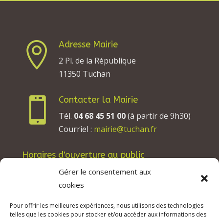
Adresse Mairie

2 Pl. de la République
11350 Tuchan
Contacter la Mairie

Tél.
04 68 45 51 00
(à partir de 9h30)
Courriel :
mairie@tuchan.fr
Horaires d'ouverture au public
Les lundis, mardis et jeudis : de 8h à 12h et de
Gérer le consentement aux
13h30 à 17h30.
cookies
Les mercredis : de 13h30 à 17h30.
Pour offrir les meilleures expériences, nous utilisons des technologies
Les vendredis : de 8h à 12h.
telles que les cookies pour stocker et/ou accéder aux informations des