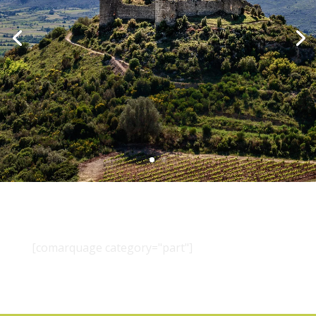
[comarquage category="part"]