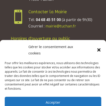
Contacter la Mairie

Tél.
04 68 45 51 00
(à partir de 9h30)
Courriel :
mairie@tuchan.fr
Horaires d'ouverture au public
Les lundis, mardis et jeudis : de 8h à 12h et de
Gérer le consentement aux
13h30 à 17h30.
cookies
Les mercredis : de 13h30 à 17h30.
Pour offrir les meilleures expériences, nous utilisons des technologies
Les vendredis : de 8h à 12h.
telles que les cookies pour stocker et/ou accéder aux informations des
appareils. Le fait de consentir à ces technologies nous permettra de
traiter des données telles que le comportement de navigation ou les ID
uniques sur ce site. Le fait de ne pas consentir ou de retirer son
consentement peut avoir un effet négatif sur certaines caractéristiques
© 2026 Mairie de Tuchan | Site Internet réalisé
et fonctions.
par
SATURNE innovations
Accepter