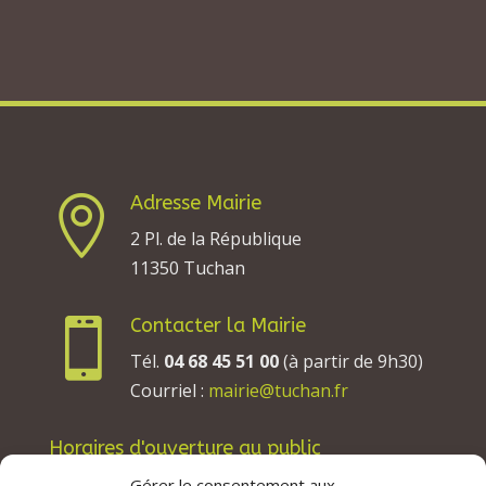
Adresse Mairie

2 Pl. de la République
11350 Tuchan
Contacter la Mairie

Tél.
04 68 45 51 00
(à partir de 9h30)
Courriel :
mairie@tuchan.fr
Horaires d'ouverture au public
Les lundis, mardis et jeudis : de 8h à 12h et de
Gérer le consentement aux