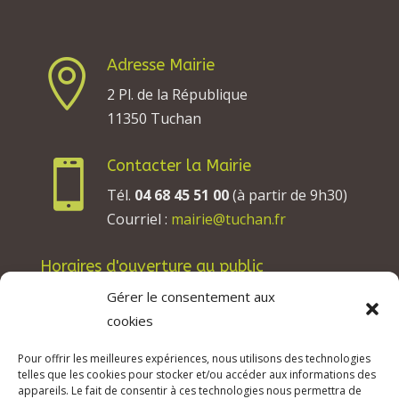
Adresse Mairie

2 Pl. de la République
11350 Tuchan
Contacter la Mairie

Tél.
04 68 45 51 00
(à partir de 9h30)
Courriel :
mairie@tuchan.fr
Horaires d'ouverture au public
Les lundis, mardis et jeudis : de 8h à 12h et de
Gérer le consentement aux
13h30 à 17h30.
cookies
Les mercredis : de 13h30 à 17h30.
Pour offrir les meilleures expériences, nous utilisons des technologies
Les vendredis : de 8h à 12h.
telles que les cookies pour stocker et/ou accéder aux informations des
appareils. Le fait de consentir à ces technologies nous permettra de