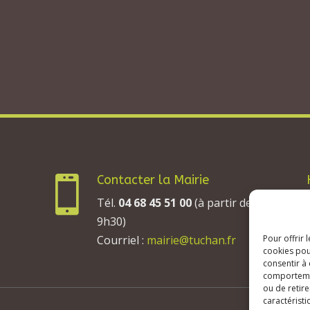
Contacter la Mairie

Tél.
04 68 45 51 00
(à partir de
9h30)
Courriel :
mairie@tuchan.fr
Pour offrir 
cookies pou
consentir à
comportement
ou de retire
caractéristi