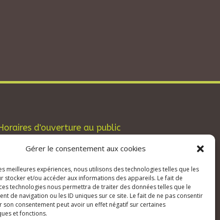
Horaires d'ouverture au public
Les lundis, mardis et jeudis : de 8h à 12h et
Gérer le consentement aux cookies
de 13h30 à 17h30.
Les mercredis : de 13h30 à 17h30.
les meilleures expériences, nous utilisons des technologies telles que les
r stocker et/ou accéder aux informations des appareils. Le fait de
Les vendredis : de 8h à 12h.
 ces technologies nous permettra de traiter des données telles que le
 de navigation ou les ID uniques sur ce site. Le fait de ne pas consentir
r son consentement peut avoir un effet négatif sur certaines
ques et fonctions.