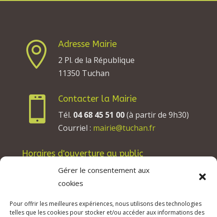
Adresse Mairie

2 Pl. de la République
11350 Tuchan
Contacter la Mairie

Tél.
04 68 45 51 00
(à partir de 9h30)
Courriel :
mairie@tuchan.fr
Horaires d'ouverture au public
Les lundis, mardis et jeudis : de 8h à 12h et de
Gérer le consentement aux
13h30 à 17h30.
cookies
Les mercredis : de 13h30 à 17h30.
Pour offrir les meilleures expériences, nous utilisons des technologies
Les vendredis : de 8h à 12h.
telles que les cookies pour stocker et/ou accéder aux informations des