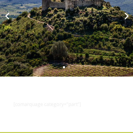
[comarquage category="part"]