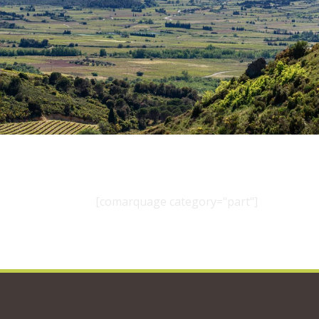
[comarquage category="part"]