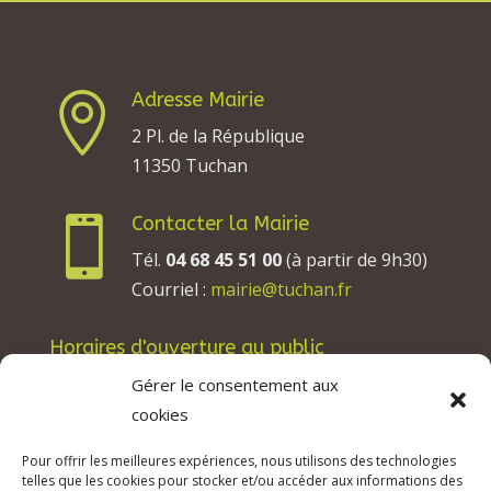
Adresse Mairie

2 Pl. de la République
11350 Tuchan
Contacter la Mairie

Tél.
04 68 45 51 00
(à partir de 9h30)
Courriel :
mairie@tuchan.fr
Horaires d'ouverture au public
Les lundis, mardis et jeudis : de 8h à 12h et de
Gérer le consentement aux
13h30 à 17h30.
cookies
Les mercredis : de 13h30 à 17h30.
Pour offrir les meilleures expériences, nous utilisons des technologies
Les vendredis : de 8h à 12h.
telles que les cookies pour stocker et/ou accéder aux informations des