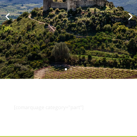
[comarquage category="part"]