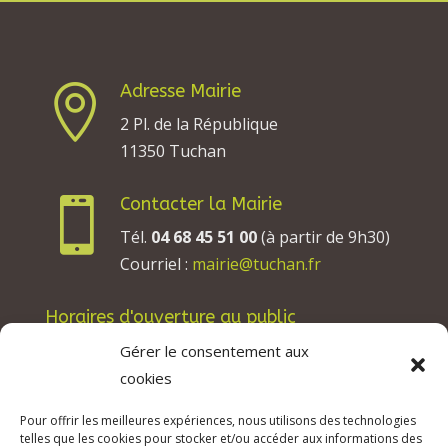
Adresse Mairie

2 Pl. de la République
11350 Tuchan
Contacter la Mairie

Tél.
04 68 45 51 00
(à partir de 9h30)
Courriel :
mairie@tuchan.fr
Horaires d'ouverture au public
Les lundis, mardis et jeudis : de 8h à 12h et de
Gérer le consentement aux
13h30 à 17h30.
cookies
Les mercredis : de 13h30 à 17h30.
Pour offrir les meilleures expériences, nous utilisons des technologies
Les vendredis : de 8h à 12h.
telles que les cookies pour stocker et/ou accéder aux informations des