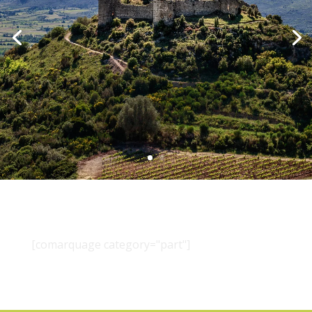
[comarquage category="part"]