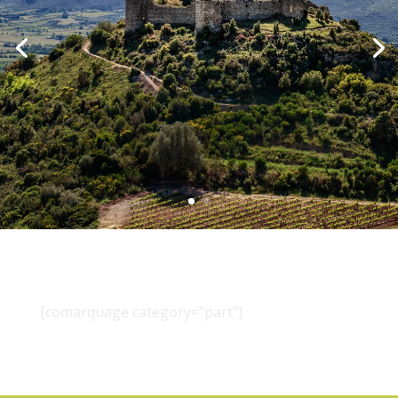
[comarquage category="part"]