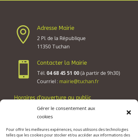
Adresse Mairie

2 Pl. de la République
11350 Tuchan
Contacter la Mairie

Tél.
04 68 45 51 00
(à partir de 9h30)
Courriel :
mairie@tuchan.fr
Horaires d'ouverture au public
Les lundis, mardis et jeudis : de 8h à 12h et de
Gérer le consentement aux
13h30 à 17h30.
cookies
Les mercredis : de 13h30 à 17h30.
Pour offrir les meilleures expériences, nous utilisons des technologies
Les vendredis : de 8h à 12h.
telles que les cookies pour stocker et/ou accéder aux informations des