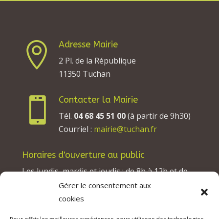
Adresse Mairie

2 Pl. de la République
11350 Tuchan
Contacter la Mairie

Tél.
04 68 45 51 00
(à partir de 9h30)
Courriel :
mairie@tuchan.fr
Horaires d'ouverture au public
Les lundis, mardis et jeudis : de 8h à 12h et de
13h30 à 17h30.
Gérer le consentement aux
Les mercredis : de 13h30 à 17h30.
cookies
Les vendredis : de 8h à 12h.