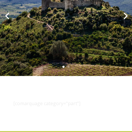
[comarquage category="part"]