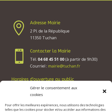
Adresse Mairie

2 Pl. de la République
11350 Tuchan
Contacter la Mairie

Tél.
04 68 45 51 00
(à partir de 9h30)
Courriel :
mairie@tuchan.fr
Horaires d'ouverture au public
Les lundis, mardis et jeudis : de 8h à 12h et de
Gérer le consentement aux
13h30 à 17h30.
cookies
Les mercredis : de 13h30 à 17h30.
Pour offrir les meilleures expériences, nous utilisons des technologies
Les vendredis : de 8h à 12h.
telles que les cookies pour stocker et/ou accéder aux informations des