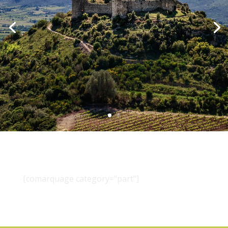
[comarquage category="part"]