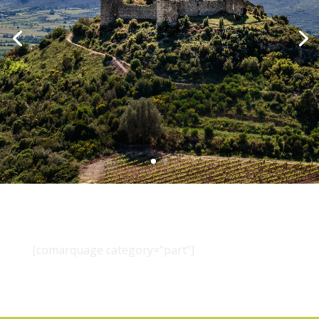
[comarquage category="part"]