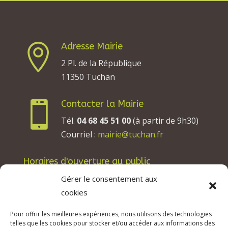
Adresse Mairie

2 Pl. de la République
11350 Tuchan
Contacter la Mairie

Tél.
04 68 45 51 00
(à partir de 9h30)
Courriel :
mairie@tuchan.fr
Horaires d'ouverture au public
Les lundis, mardis et jeudis : de 8h à 12h et de
Gérer le consentement aux
13h30 à 17h30.
cookies
Les mercredis : de 13h30 à 17h30.
Pour offrir les meilleures expériences, nous utilisons des technologies
Les vendredis : de 8h à 12h.
telles que les cookies pour stocker et/ou accéder aux informations des