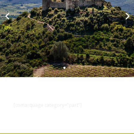
[comarquage category="part"]