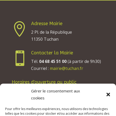
Adresse Mairie

2 Pl. de la République
11350 Tuchan
Contacter la Mairie

Tél.
04 68 45 51 00
(à partir de 9h30)
Courriel :
mairie@tuchan.fr
Horaires d'ouverture au public
Les lundis, mardis et jeudis : de 8h à 12h et de
Gérer le consentement aux
13h30 à 17h30.
cookies
Les mercredis : de 13h30 à 17h30.
Pour offrir les meilleures expériences, nous utilisons des technologies
Les vendredis : de 8h à 12h.
telles que les cookies pour stocker et/ou accéder aux informations des