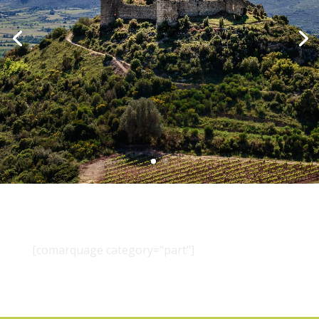
[comarquage category="part"]