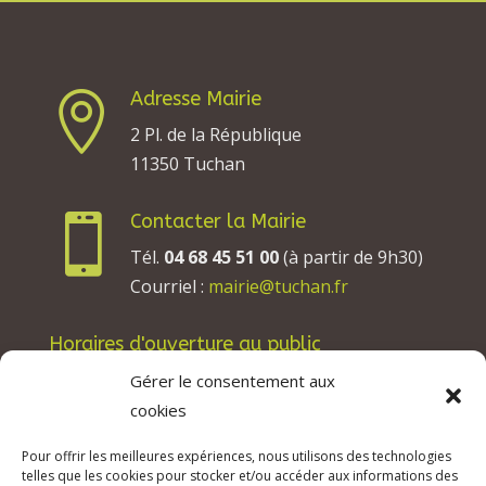
Adresse Mairie

2 Pl. de la République
11350 Tuchan
Contacter la Mairie

Tél.
04 68 45 51 00
(à partir de 9h30)
Courriel :
mairie@tuchan.fr
Horaires d'ouverture au public
Les lundis, mardis et jeudis : de 8h à 12h et de
Gérer le consentement aux
13h30 à 17h30.
cookies
Les mercredis : de 13h30 à 17h30.
Pour offrir les meilleures expériences, nous utilisons des technologies
Les vendredis : de 8h à 12h.
telles que les cookies pour stocker et/ou accéder aux informations des