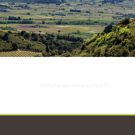
[comarquage category="part"]