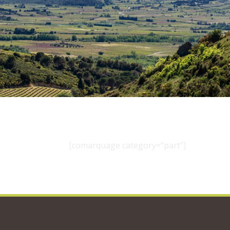
[comarquage category="part"]