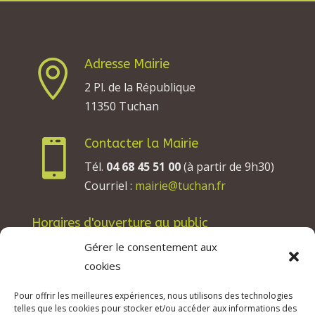
Adresse Mairie

2 Pl. de la République
11350 Tuchan
Contacter la Mairie

Tél.
04 68 45 51 00
(à partir de 9h30)
Courriel :
mairie@tuchan.fr
Horaires d'ouverture au public
Les lundis, mardis et jeudis : de 8h à 12h et de
Gérer le consentement aux
13h30 à 17h30.
cookies
Les mercredis : de 13h30 à 17h30.
Pour offrir les meilleures expériences, nous utilisons des technologies
Les vendredis : de 8h à 12h.
telles que les cookies pour stocker et/ou accéder aux informations des