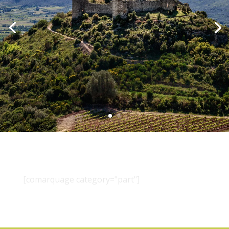
[comarquage category="part"]