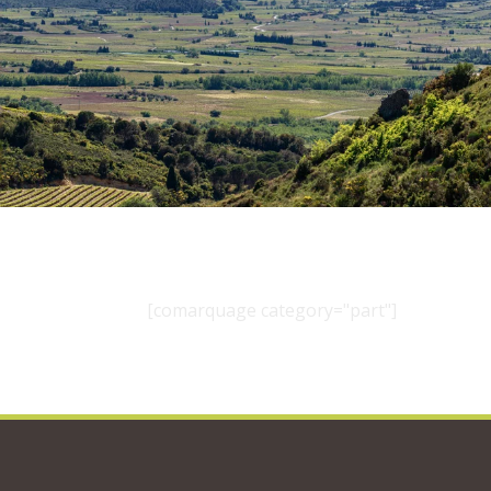
[comarquage category="part"]