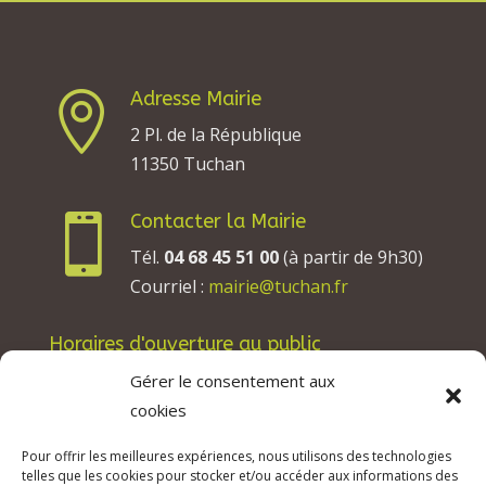
Adresse Mairie

2 Pl. de la République
11350 Tuchan
Contacter la Mairie

Tél.
04 68 45 51 00
(à partir de 9h30)
Courriel :
mairie@tuchan.fr
Horaires d'ouverture au public
Les lundis, mardis et jeudis : de 8h à 12h et de
Gérer le consentement aux
13h30 à 17h30.
cookies
Les mercredis : de 13h30 à 17h30.
Pour offrir les meilleures expériences, nous utilisons des technologies
Les vendredis : de 8h à 12h.
telles que les cookies pour stocker et/ou accéder aux informations des