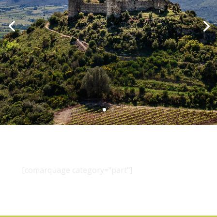
[comarquage category="part"]