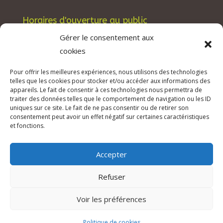
Horaires d'ouverture au public
Les lundis, mardis et jeudis : de 8h à 12h et de
Gérer le consentement aux
13h30 à 17h30.
cookies
Les mercredis : de 13h30 à 17h30.
Pour offrir les meilleures expériences, nous utilisons des technologies
Les vendredis : de 8h à 12h.
telles que les cookies pour stocker et/ou accéder aux informations des
appareils. Le fait de consentir à ces technologies nous permettra de
traiter des données telles que le comportement de navigation ou les ID
uniques sur ce site. Le fait de ne pas consentir ou de retirer son
consentement peut avoir un effet négatif sur certaines caractéristiques
© 2026 Mairie de Tuchan | Site Internet réalisé
et fonctions.
par
SATURNE innovations
Accepter
Mentions légales & Crédits
–
RGPD Protection
des données
–
Refuser
Déclaration d’accessibilité
Voir les préférences
Politique de cookies