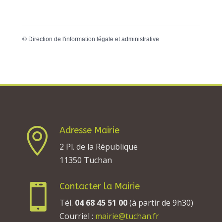
©
Direction de l'information légale et administrative
Adresse Mairie

2 Pl. de la République
11350 Tuchan
Contacter la Mairie

Tél.
04 68 45 51 00
(à partir de 9h30)
Courriel :
mairie@tuchan.fr