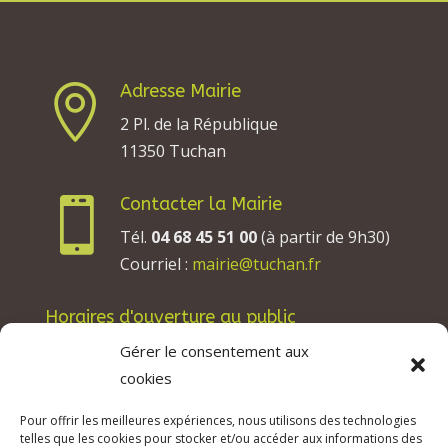
Adresse Mairie

2 Pl. de la République
11350 Tuchan
Contacter la Mairie

Tél.
04 68 45 51 00
(à partir de 9h30)
Courriel :
mairie@tuchan.fr
Horaires d'ouverture au public
Les lundis, mardis et jeudis : de 8h à 12h et de
Gérer le consentement aux
13h30 à 17h30.
cookies
Les mercredis : de 13h30 à 17h30.
Pour offrir les meilleures expériences, nous utilisons des technologies
Les vendredis : de 8h à 12h.
telles que les cookies pour stocker et/ou accéder aux informations des