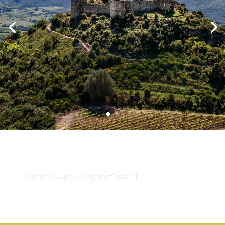
[comarquage category="part"]