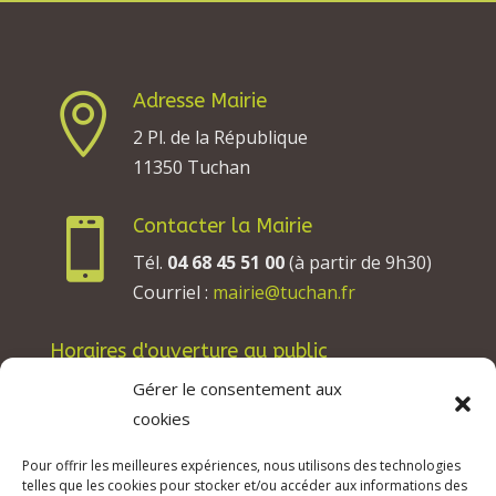
Adresse Mairie

2 Pl. de la République
11350 Tuchan
Contacter la Mairie

Tél.
04 68 45 51 00
(à partir de 9h30)
Courriel :
mairie@tuchan.fr
Horaires d'ouverture au public
Les lundis, mardis et jeudis : de 8h à 12h et de
Gérer le consentement aux
13h30 à 17h30.
cookies
Les mercredis : de 13h30 à 17h30.
Pour offrir les meilleures expériences, nous utilisons des technologies
Les vendredis : de 8h à 12h.
telles que les cookies pour stocker et/ou accéder aux informations des