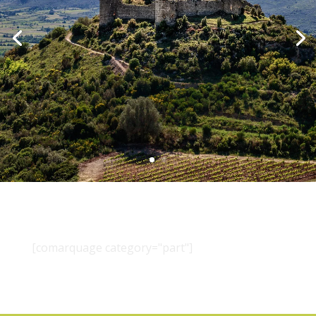
[comarquage category="part"]