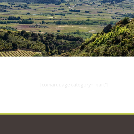
[comarquage category="part"]