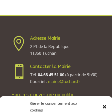
Adresse Mairie

2 Pl. de la République
11350 Tuchan
Contacter la Mairie

Tél.
04 68 45 51 00
(à partir de 9h30)
Courriel :
mairie@tuchan.fr
Horaires d'ouverture au public
Les lundis, mardis et jeudis : de 8h à 12h et de
Gérer le consentement aux
13h30 à 17h30.
cookies