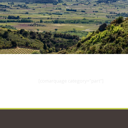
[comarquage category="part"]