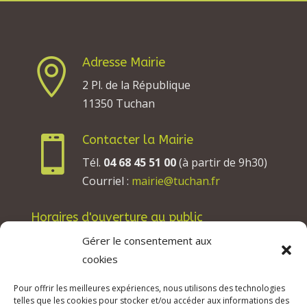
Adresse Mairie

2 Pl. de la République
11350 Tuchan
Contacter la Mairie

Tél.
04 68 45 51 00
(à partir de 9h30)
Courriel :
mairie@tuchan.fr
Horaires d'ouverture au public
Les lundis, mardis et jeudis : de 8h à 12h et de
Gérer le consentement aux
13h30 à 17h30.
cookies
Les mercredis : de 13h30 à 17h30.
Pour offrir les meilleures expériences, nous utilisons des technologies
Les vendredis : de 8h à 12h.
telles que les cookies pour stocker et/ou accéder aux informations des