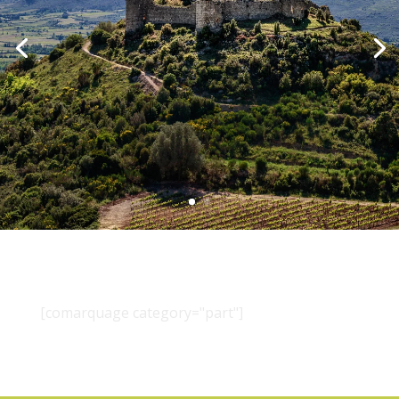
[comarquage category="part"]