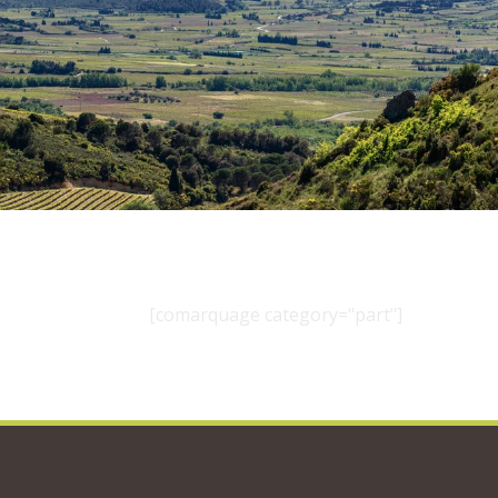
[comarquage category="part"]