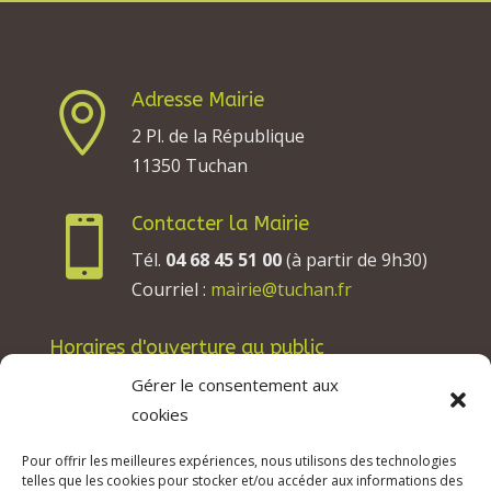
Adresse Mairie

2 Pl. de la République
11350 Tuchan
Contacter la Mairie

Tél.
04 68 45 51 00
(à partir de 9h30)
Courriel :
mairie@tuchan.fr
Horaires d'ouverture au public
Les lundis, mardis et jeudis : de 8h à 12h et de
Gérer le consentement aux
13h30 à 17h30.
cookies
Les mercredis : de 13h30 à 17h30.
Pour offrir les meilleures expériences, nous utilisons des technologies
Les vendredis : de 8h à 12h.
telles que les cookies pour stocker et/ou accéder aux informations des