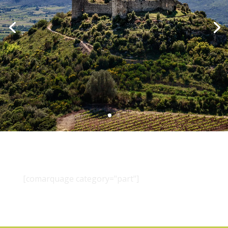
[comarquage category="part"]