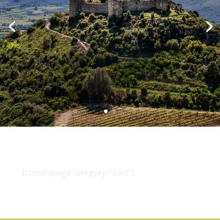
[comarquage category="part"]