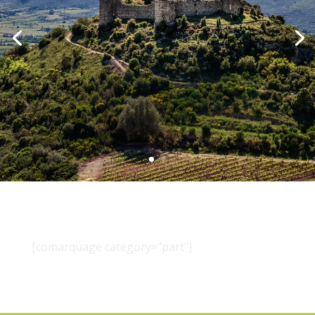
[comarquage category="part"]