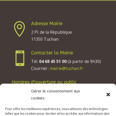
Adresse Mairie

2 Pl. de la République
11350 Tuchan
Contacter la Mairie

Tél.
04 68 45 51 00
(à partir de 9h30)
Courriel :
mairie@tuchan.fr
Horaires d'ouverture au public
Les lundis, mardis et jeudis : de 8h à 12h et de
Gérer le consentement aux
13h30 à 17h30.
cookies
Les mercredis : de 13h30 à 17h30.
Pour offrir les meilleures expériences, nous utilisons des technologies
Les vendredis : de 8h à 12h.
telles que les cookies pour stocker et/ou accéder aux informations des