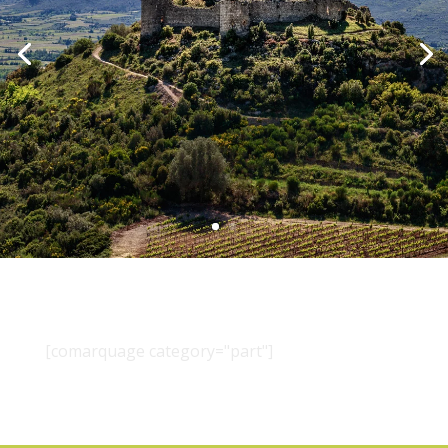
[comarquage category="part"]