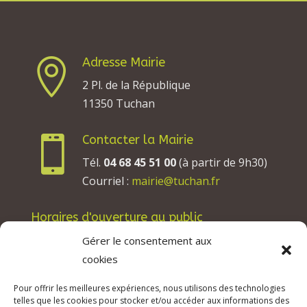
Adresse Mairie

2 Pl. de la République
11350 Tuchan
Contacter la Mairie

Tél.
04 68 45 51 00
(à partir de 9h30)
Courriel :
mairie@tuchan.fr
Horaires d'ouverture au public
Les lundis, mardis et jeudis : de 8h à 12h et de
Gérer le consentement aux
13h30 à 17h30.
cookies
Les mercredis : de 13h30 à 17h30.
Pour offrir les meilleures expériences, nous utilisons des technologies
Les vendredis : de 8h à 12h.
telles que les cookies pour stocker et/ou accéder aux informations des