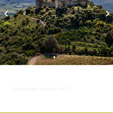
[comarquage category="part"]