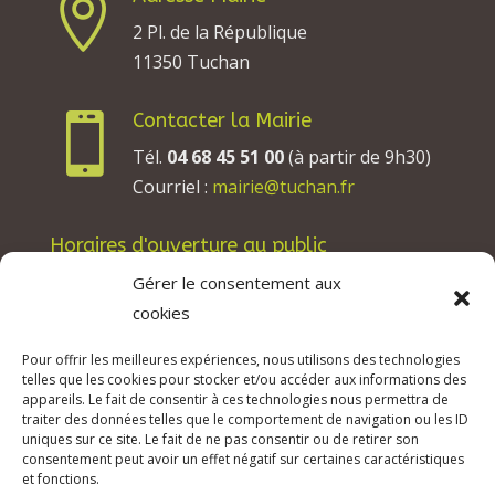

2 Pl. de la République
11350 Tuchan
Contacter la Mairie

Tél.
04 68 45 51 00
(à partir de 9h30)
Courriel :
mairie@tuchan.fr
Horaires d'ouverture au public
Les lundis, mardis et jeudis : de 8h à 12h et de
Gérer le consentement aux
13h30 à 17h30.
cookies
Les mercredis : de 13h30 à 17h30.
Pour offrir les meilleures expériences, nous utilisons des technologies
Les vendredis : de 8h à 12h.
telles que les cookies pour stocker et/ou accéder aux informations des
appareils. Le fait de consentir à ces technologies nous permettra de
traiter des données telles que le comportement de navigation ou les ID
uniques sur ce site. Le fait de ne pas consentir ou de retirer son
consentement peut avoir un effet négatif sur certaines caractéristiques
© 2026 Mairie de Tuchan | Site Internet réalisé
et fonctions.