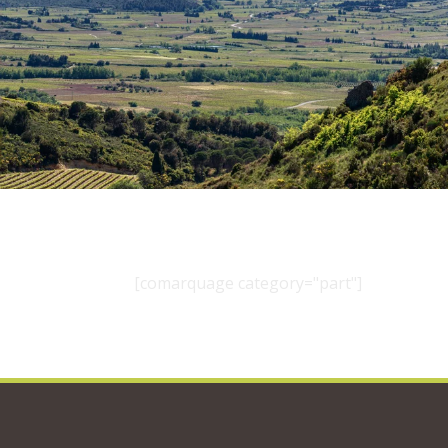
[comarquage category="part"]