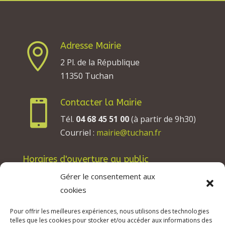
Adresse Mairie

2 Pl. de la République
11350 Tuchan
Contacter la Mairie

Tél.
04 68 45 51 00
(à partir de 9h30)
Courriel :
mairie@tuchan.fr
Horaires d'ouverture au public
Les lundis, mardis et jeudis : de 8h à 12h et de
Gérer le consentement aux
13h30 à 17h30.
cookies
Les mercredis : de 13h30 à 17h30.
Pour offrir les meilleures expériences, nous utilisons des technologies
Les vendredis : de 8h à 12h.
telles que les cookies pour stocker et/ou accéder aux informations des