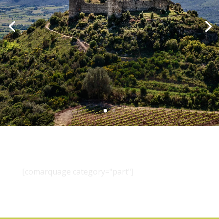
[comarquage category="part"]