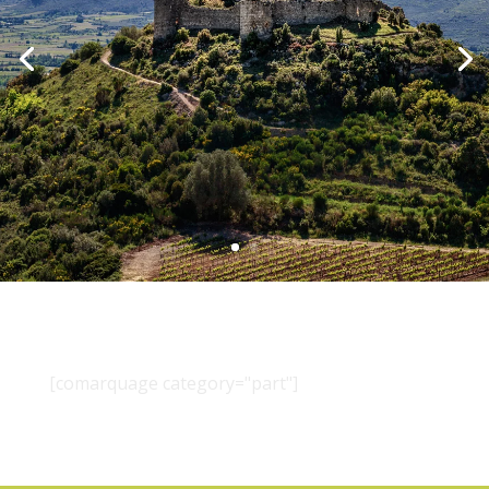
[comarquage category="part"]