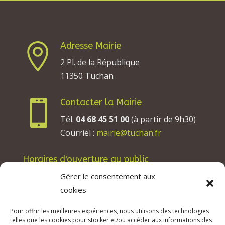
Adresse Mairie

2 Pl. de la République
11350 Tuchan
Contacter la Mairie

Tél.
04 68 45 51 00
(à partir de 9h30)
Courriel :
mairie@tuchan.fr
Horaires d'ouverture au public
Les lundis, mardis et jeudis : de 8h à 12h et de
Gérer le consentement aux
13h30 à 17h30.
cookies
Les mercredis : de 13h30 à 17h30.
Pour offrir les meilleures expériences, nous utilisons des technologies
Les vendredis : de 8h à 12h.
telles que les cookies pour stocker et/ou accéder aux informations des