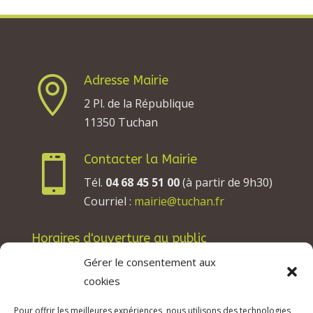
Adresse Mairie

2 Pl. de la République
11350 Tuchan
Contacter la Mairie

Tél.
04 68 45 51 00
(à partir de 9h30)
Courriel :
mairie@tuchan.fr
Horaires d'ouverture au public
Les lundis, mardis et jeudis : de 8h à 12h et de
Gérer le consentement aux
13h30 à 17h30.
cookies
Les mercredis : de 13h30 à 17h30.
Pour offrir les meilleures expériences, nous utilisons des technologies