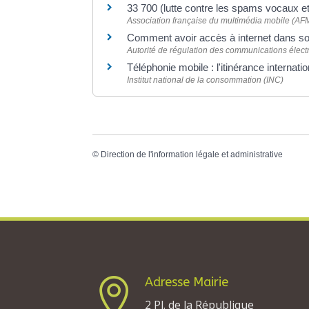
33 700 (lutte contre les spams vocaux 
Association française du multimédia mobile (A
Comment avoir accès à internet dans s
Autorité de régulation des communications élect
Téléphonie mobile : l'itinérance internat
Institut national de la consommation (INC)
©
Direction de l'information légale et administrative
Adresse Mairie

2 Pl. de la République