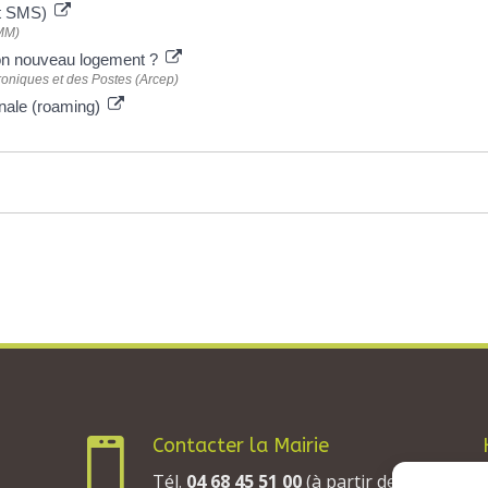
et SMS)
FMM)
on nouveau logement ?
roniques et des Postes (Arcep)
ionale (roaming)
Contacter la Mairie

Tél.
04 68 45 51 00
(à partir de