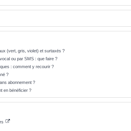
x (vert, gris, violet) et surtaxés ?
ocal ou par SMS : que faire ?
ques : comment y recourir ?
nné ?
 sans abonnement ?
t en bénéficier ?
urs