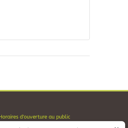
Horaires d'ouverture au public
Les lundis, mardis et jeudis : de 8h à 12h et