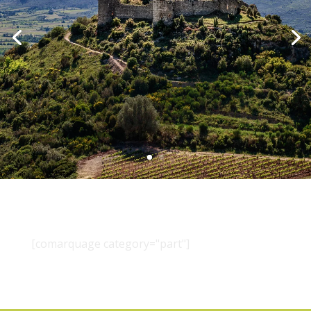
[comarquage category="part"]