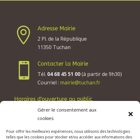
Adresse Mairie

2 Pl. de la République
11350 Tuchan
Contacter la Mairie

Tél.
04 68 45 51 00
(à partir de 9h30)
Courriel :
mairie@tuchan.fr
Horaires d'ouverture au public
Les lundis, mardis et jeudis : de 8h à 12h et de
Gérer le consentement aux
13h30 à 17h30.
cookies
Les mercredis : de 13h30 à 17h30.
Pour offrir les meilleures expériences, nous utilisons des technologies
Les vendredis : de 8h à 12h.
telles que les cookies pour stocker et/ou accéder aux informations des