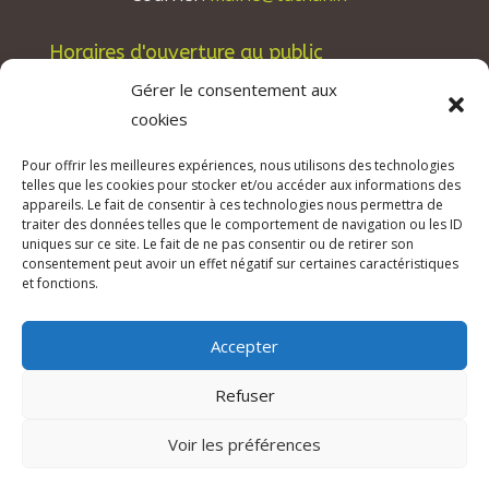
Horaires d'ouverture au public
Les lundis, mardis et jeudis : de 8h à 12h et de
Gérer le consentement aux
13h30 à 17h30.
cookies
Les mercredis : de 13h30 à 17h30.
Pour offrir les meilleures expériences, nous utilisons des technologies
Les vendredis : de 8h à 12h.
telles que les cookies pour stocker et/ou accéder aux informations des
appareils. Le fait de consentir à ces technologies nous permettra de
traiter des données telles que le comportement de navigation ou les ID
uniques sur ce site. Le fait de ne pas consentir ou de retirer son
consentement peut avoir un effet négatif sur certaines caractéristiques
© 2026 Mairie de Tuchan | Site Internet réalisé
et fonctions.
par
SATURNE innovations
Accepter
Mentions légales & Crédits
–
RGPD Protection
des données
–
Refuser
Déclaration d’accessibilité
Voir les préférences