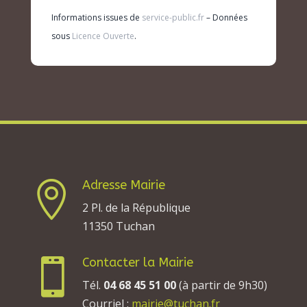
Informations issues de
service-public.fr
– Données
sous
Licence Ouverte
.
Adresse Mairie

2 Pl. de la République
11350 Tuchan
Contacter la Mairie

Tél.
04 68 45 51 00
(à partir de 9h30)
Courriel :
mairie@tuchan.fr