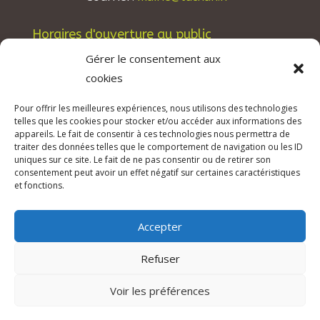
Horaires d'ouverture au public
Les lundis, mardis et jeudis : de 8h à 12h et de
Gérer le consentement aux
13h30 à 17h30.
cookies
Les mercredis : de 13h30 à 17h30.
Pour offrir les meilleures expériences, nous utilisons des technologies
Les vendredis : de 8h à 12h.
telles que les cookies pour stocker et/ou accéder aux informations des
appareils. Le fait de consentir à ces technologies nous permettra de
traiter des données telles que le comportement de navigation ou les ID
uniques sur ce site. Le fait de ne pas consentir ou de retirer son
consentement peut avoir un effet négatif sur certaines caractéristiques
© 2026 Mairie de Tuchan | Site Internet réalisé
et fonctions.
par
SATURNE innovations
Accepter
Mentions légales & Crédits
–
RGPD Protection
des données
–
Refuser
Déclaration d’accessibilité
Voir les préférences