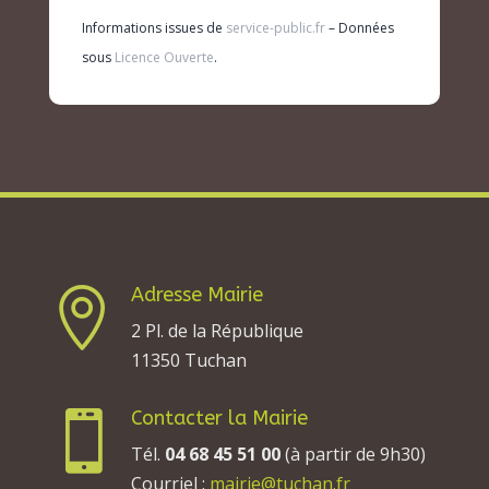
Informations issues de
service-public.fr
– Données
sous
Licence Ouverte
.
Adresse Mairie

2 Pl. de la République
11350 Tuchan
Contacter la Mairie

Tél.
04 68 45 51 00
(à partir de 9h30)
Courriel :
mairie@tuchan.fr