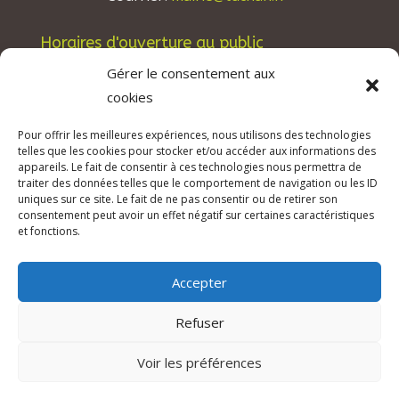
Horaires d'ouverture au public
Les lundis, mardis et jeudis : de 8h à 12h et de
Gérer le consentement aux
13h30 à 17h30.
cookies
Les mercredis : de 13h30 à 17h30.
Pour offrir les meilleures expériences, nous utilisons des technologies
Les vendredis : de 8h à 12h.
telles que les cookies pour stocker et/ou accéder aux informations des
appareils. Le fait de consentir à ces technologies nous permettra de
traiter des données telles que le comportement de navigation ou les ID
uniques sur ce site. Le fait de ne pas consentir ou de retirer son
consentement peut avoir un effet négatif sur certaines caractéristiques
© 2026 Mairie de Tuchan | Site Internet réalisé
et fonctions.
par
SATURNE innovations
Accepter
Mentions légales & Crédits
–
RGPD Protection
des données
–
Refuser
Déclaration d’accessibilité
Voir les préférences