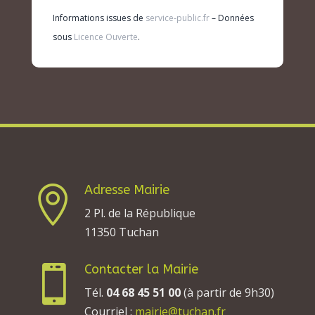
Informations issues de
service-public.fr
– Données
sous
Licence Ouverte
.
Adresse Mairie

2 Pl. de la République
11350 Tuchan
Contacter la Mairie

Tél.
04 68 45 51 00
(à partir de 9h30)
Courriel :
mairie@tuchan.fr