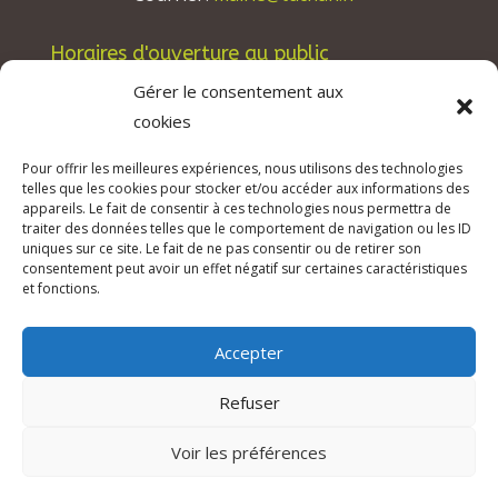
Horaires d'ouverture au public
Les lundis, mardis et jeudis : de 8h à 12h et de
Gérer le consentement aux
13h30 à 17h30.
cookies
Les mercredis : de 13h30 à 17h30.
Pour offrir les meilleures expériences, nous utilisons des technologies
Les vendredis : de 8h à 12h.
telles que les cookies pour stocker et/ou accéder aux informations des
appareils. Le fait de consentir à ces technologies nous permettra de
traiter des données telles que le comportement de navigation ou les ID
uniques sur ce site. Le fait de ne pas consentir ou de retirer son
consentement peut avoir un effet négatif sur certaines caractéristiques
© 2026 Mairie de Tuchan | Site Internet réalisé
et fonctions.
par
SATURNE innovations
Accepter
Mentions légales & Crédits
–
RGPD Protection
des données
–
Refuser
Déclaration d’accessibilité
Voir les préférences