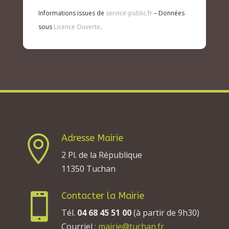
Informations issues de
service-public.fr
– Données
sous
Licence Ouverte
.
Adresse Mairie

2 Pl. de la République
11350 Tuchan
Contacter la Mairie

Tél.
04 68 45 51 00
(à partir de 9h30)
Courriel :
mairie@tuchan.fr