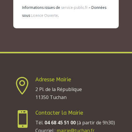
Informations issues de
service-public.fr
– Données
sous
Licence Ouverte
.
Adresse Mairie

2 Pl. de la République
11350 Tuchan
Contacter la Mairie

Tél.
04 68 45 51 00
(à partir de 9h30)
Courriel :
mairie@tuchan.fr