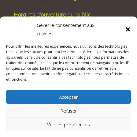
Horaires d'ouverture au public
Les lundis, mardis et jeudis : de 8h à 12h et de
Gérer le consentement aux
13h30 à 17h30.
cookies
Les mercredis : de 13h30 à 17h30.
Pour offrir les meilleures expériences, nous utilisons des technologies
Les vendredis : de 8h à 12h.
telles que les cookies pour stocker et/ou accéder aux informations des
appareils. Le fait de consentir à ces technologies nous permettra de
traiter des données telles que le comportement de navigation ou les ID
uniques sur ce site. Le fait de ne pas consentir ou de retirer son
consentement peut avoir un effet négatif sur certaines caractéristiques
© 2026 Mairie de Tuchan | Site Internet réalisé
et fonctions.
par
SATURNE innovations
Accepter
Mentions légales & Crédits
–
RGPD Protection
des données
–
Refuser
Déclaration d’accessibilité
Voir les préférences