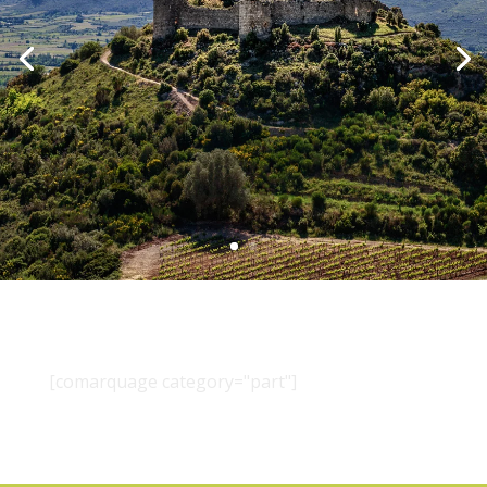
[comarquage category="part"]