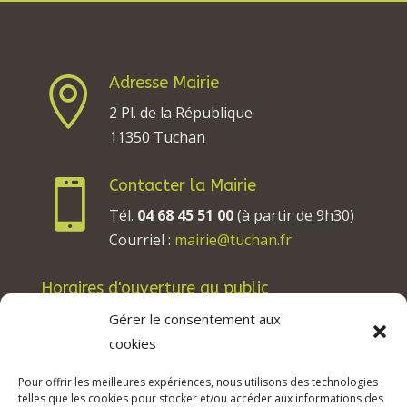
Adresse Mairie

2 Pl. de la République
11350 Tuchan
Contacter la Mairie

Tél.
04 68 45 51 00
(à partir de 9h30)
Courriel :
mairie@tuchan.fr
Horaires d'ouverture au public
Les lundis, mardis et jeudis : de 8h à 12h et de
Gérer le consentement aux
13h30 à 17h30.
cookies
Les mercredis : de 13h30 à 17h30.
Pour offrir les meilleures expériences, nous utilisons des technologies
Les vendredis : de 8h à 12h.
telles que les cookies pour stocker et/ou accéder aux informations des