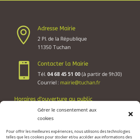
Adresse Mairie

2 Pl. de la République
11350 Tuchan
Contacter la Mairie

Tél.
04 68 45 51 00
(à partir de 9h30)
Courriel :
mairie@tuchan.fr
Horaires d'ouverture au public
Les lundis, mardis et jeudis : de 8h à 12h et de
Gérer le consentement aux
13h30 à 17h30.
cookies
Les mercredis : de 13h30 à 17h30.
Pour offrir les meilleures expériences, nous utilisons des technologies
Les vendredis : de 8h à 12h.
telles que les cookies pour stocker et/ou accéder aux informations des