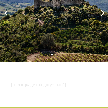
[comarquage category="part"]