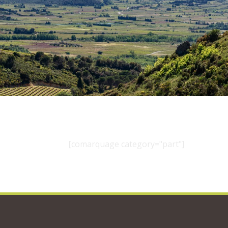
[comarquage category="part"]