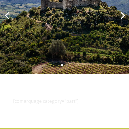
[comarquage category="part"]