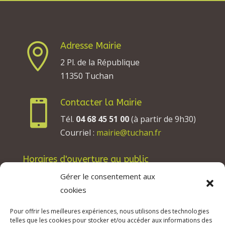
Adresse Mairie

2 Pl. de la République
11350 Tuchan
Contacter la Mairie

Tél.
04 68 45 51 00
(à partir de 9h30)
Courriel :
mairie@tuchan.fr
Horaires d'ouverture au public
Les lundis, mardis et jeudis : de 8h à 12h et de
Gérer le consentement aux
13h30 à 17h30.
cookies
Les mercredis : de 13h30 à 17h30.
Pour offrir les meilleures expériences, nous utilisons des technologies
Les vendredis : de 8h à 12h.
telles que les cookies pour stocker et/ou accéder aux informations des